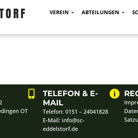
VEREIN
ABTEILUNGEN
S
E

TELEFON & E-

RE
MAIL
2
Impr
edingen OT
Date
Telefon:
0151 – 24041828
Satz
E-Mail: info@sc-
eddelstorf.de